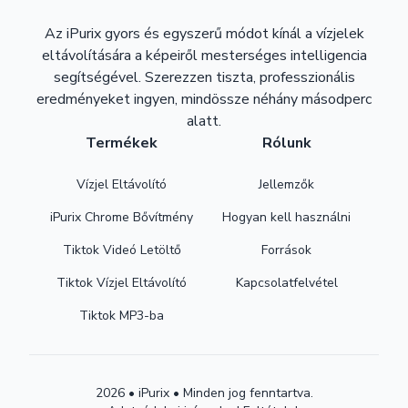
Az iPurix gyors és egyszerű módot kínál a vízjelek
eltávolítására a képeiről mesterséges intelligencia
segítségével. Szerezzen tiszta, professzionális
eredményeket ingyen, mindössze néhány másodperc
alatt.
Termékek
Rólunk
Vízjel Eltávolító
Jellemzők
iPurix Chrome Bővítmény
Hogyan kell használni
Tiktok Videó Letöltő
Források
Tiktok Vízjel Eltávolító
Kapcsolatfelvétel
Tiktok MP3-ba
2026 • iPurix • Minden jog fenntartva.