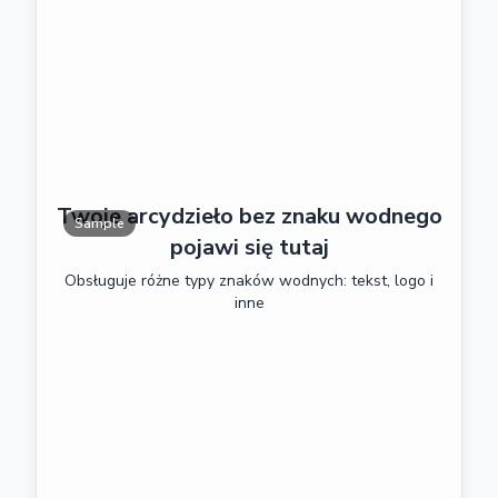
Twoje arcydzieło bez znaku wodnego
Sample
pojawi się tutaj
Obsługuje różne typy znaków wodnych: tekst, logo i
inne