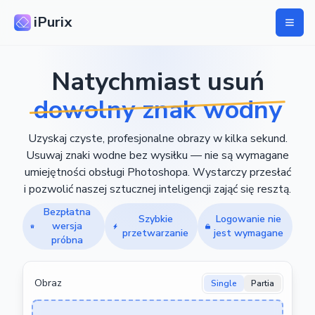
iPurix
Natychmiast usuń
dowolny znak wodny
Uzyskaj czyste, profesjonalne obrazy w kilka sekund.
Usuwaj znaki wodne bez wysiłku — nie są wymagane
umiejętności obsługi Photoshopa. Wystarczy przesłać
i pozwolić naszej sztucznej inteligencji zająć się resztą.
Bezpłatna
Szybkie
Logowanie nie
wersja
przetwarzanie
jest wymagane
próbna
Obraz
Single
Partia