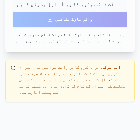
واٹر مارک ہٹائیں
ہمارا ٹک ٹاک واٹر مارک ہٹانے والا تمام فارمیٹس کو
سپورٹ کرتا ہے اور کسی رجسٹریشن کی ضرورت نہیں ہے۔
اہم نوٹس:
براہ کرم کاپی رائٹ قوانین کا احترام
کریں۔ یہ ٹک ٹاک واٹر مارک ہٹانے والا صرف ذاتی
استعمال کے لیے ہے۔ یقینی بنائیں کہ آپ کے پاس
تخلیق کار سے ان کے کام کو ڈاؤن لوڈ اور شیئر کرنے
سے پہلے اجازت ہے۔