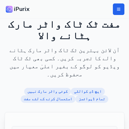
iPurix
مفت ٹک ٹاک واٹر مارک
ہٹانے والا
آن لائن بہترین ٹک ٹاک واٹر مارک ہٹانے
والے کا تجربہ کریں۔ کسی بھی ٹک ٹاک
ویڈیو کو لوگو کے بغیر اعلیٰ معیار میں
محفوظ کریں۔
ایچ ڈی کوالٹی
کوئی واٹر مارک نہیں
تمام ڈیوائسز
استعمال کرنے کے لئے مفت